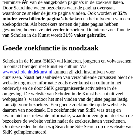
tenminste één van de aangeboden pagina’s in de zoekresultaten.
Door Searchine weten bezoekers waar de pagina overgaat,
waardoor ze sneller de juiste pagina vinden. Ook worden er
32%
minder verschillende pagina’s bekeken
na het uitvoeren van een
zoekopdracht. Als bezoekers meteen de juiste pagina hebben
gevonden, hoeven ze niet verder te zoeken. De interne zoekfunctie
van Scholen in de Kunst wordt
31% vaker gebruikt
.
Goede zoekfunctie is noodzaak
Scholen in de Kunst (SidK) wil kinderen, jongeren en volwassenen
in contact brengen met kunst en cultuur. Via
www.scholenindekunst.nl
kunnen zij zich inschrijven voor
cursussen. Naast het aanbieden van verschillende cursussen biedt de
website nog meer informatie zoals over kunst en cultuur in het
onderwijs en de door SidK georganiseerde activiteiten in de
omgeving. De website van Scholen in de Kunst bestaat uit veel
webpagina’s, waardoor het snel vinden van de juiste pagina lastig
kan zijn voor bezoekers. Een goede zoekfunctie op de website is
daarom van noodzaak. De zoekfunctie van SidK was traag en
kwam niet met relevante informatie, waardoor een groot deel van de
bezoekers de website verliet nadat de zoekresultaten verschenen.
Om deze reden hebben wij Searchine Site Search op de website van
SidK geïmplementeerd.